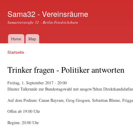
Dir
zu
Sama32 - Vereinsräume
Inha
Samariterstraße 32 - Berlin-Friedrichshain
Home
Map
Hauptmenü
Startseite
Sie sind hier
Trinker fragen - Politiker antworten
Freitag, 1. September 2017 - 20:00
Illustre Talkrunde zur Bundestagswahl mit ausgew?hlten DirektkandidatIn
Auf dem Podium: Canan Bayram, Grog Grogsen, Sebastian Blume, Frigga
Offen ab 19:00 Uhr
Beginn: 20:00 Uhr